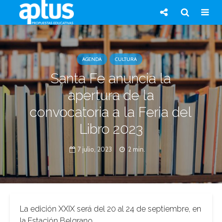
AGENDA
CULTURA
Santa Fe anuncia la
apertura de la
convocatoria a la Feria del
Libro 2023
7 julio, 2023
2 min.
La edición XXIX será del 20 al 24 de septiembre, en
la Estación Belgrano