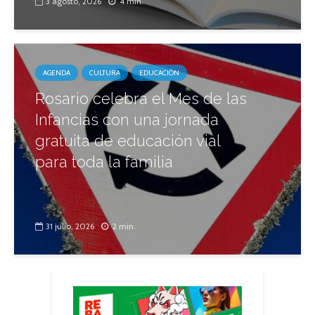
3 agosto, 2026
4 min.
AGENDA
CULTURA
EDUCACIÓN
Rosario celebra el Mes de las
Infancias con una jornada
gratuita de educación vial
para toda la familia
31 julio, 2026
2 min.