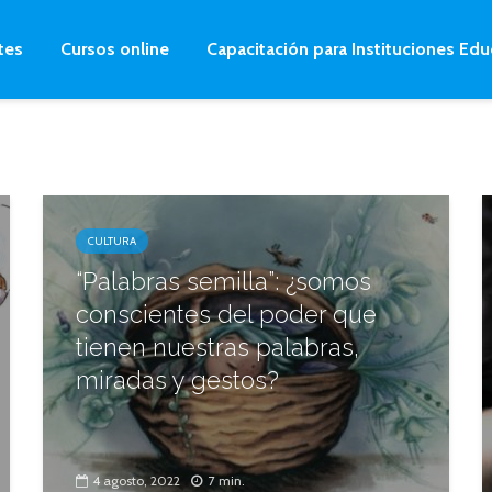
tes
Cursos online
Capacitación para Instituciones Edu
CULTURA
“Palabras semilla”: ¿somos
conscientes del poder que
tienen nuestras palabras,
miradas y gestos?
4 agosto, 2022
7 min.