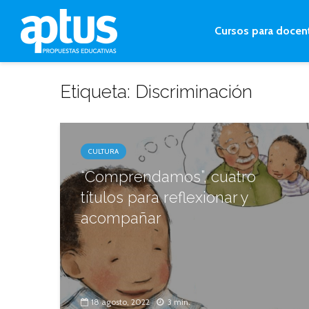
Cursos para docen
Etiqueta: Discriminación
CULTURA
“Comprendamos”, cuatro
títulos para reflexionar y
acompañar
18 agosto, 2022
3 min.