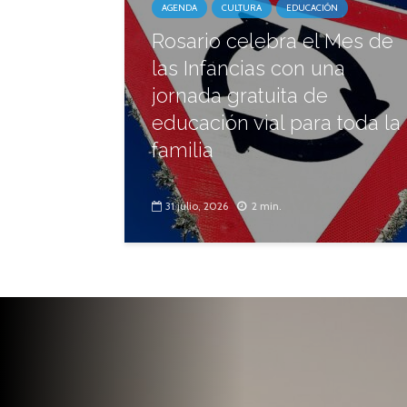
AGENDA
CULTURA
EDUCACIÓN
Rosario celebra el Mes de
las Infancias con una
jornada gratuita de
educación vial para toda la
familia
31 julio, 2026
2 min.