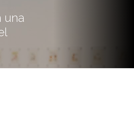
n una
el