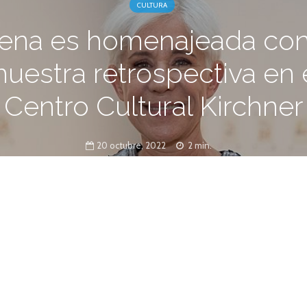
CULTURA
ena es homenajeada co
uestra retrospectiva en 
Centro Cultural Kirchner
20 octubre, 2022
2 min.
ida” es la muestra que reconoce a la
e argentina.