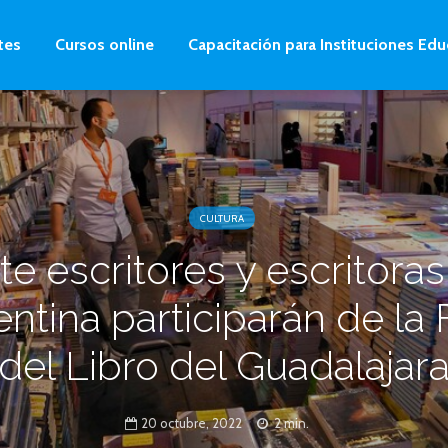
tes
Cursos online
Capacitación para Instituciones Edu
CULTURA
te escritores y escritora
ntina participarán de la 
del Libro del Guadalajar
20 octubre, 2022
2 min.