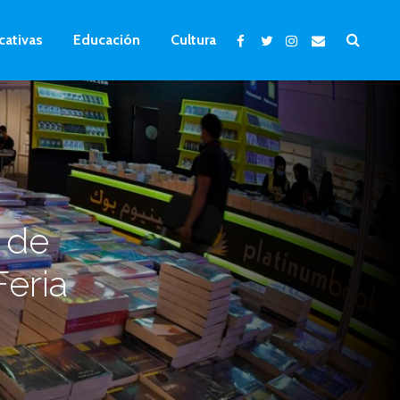
cativas
Educación
Cultura
s de
Feria
a