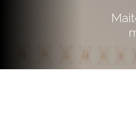
Mait
m
“Maitena. Las mujeres de mi v
escritora, periodista y dibujant