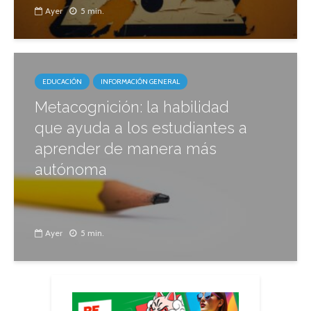
Ayer
5 min.
EDUCACIÓN
INFORMACIÓN GENERAL
Metacognición: la habilidad
que ayuda a los estudiantes a
aprender de manera más
autónoma
Ayer
5 min.