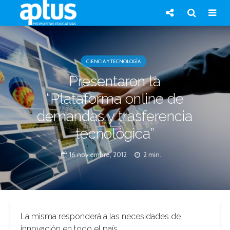
CIENCIA Y TECNOLOGÍA
Presentaron la
“Plataforma online de
demandas y trasferencia
tecnológica”
16 noviembre, 2012
2 min.
La misma responderá a las necesidades de
innovación en todo el país.