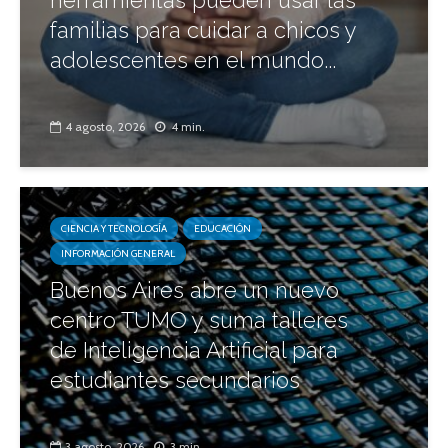
herramientas pueden usar las
familias para cuidar a chicos y
adolescentes en el mundo...
4 agosto, 2026
4 min.
CIENCIA Y TECNOLOGÍA
EDUCACIÓN
INFORMACIÓN GENERAL
Buenos Aires abre un nuevo
centro TUMO y suma talleres
de Inteligencia Artificial para
estudiantes secundarios
3 agosto, 2026
3 min.