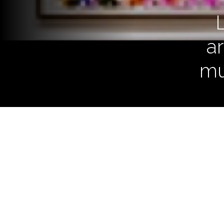
a
mu
En la conferencia anual del C
de Arte Moderno (Cimam)