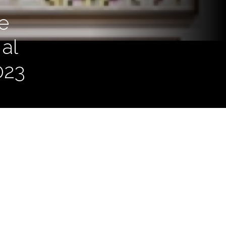
e
al
023