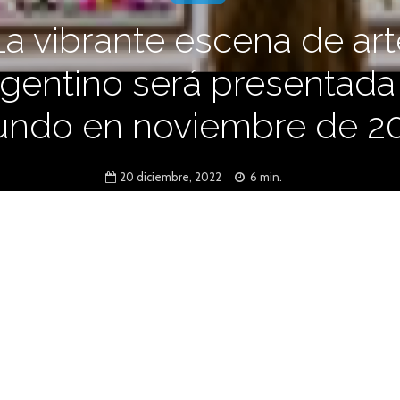
La vibrante escena de art
rgentino será presentada 
ndo en noviembre de 2
20 diciembre, 2022
6 min.
omité Internacional de Museos y Colecciones