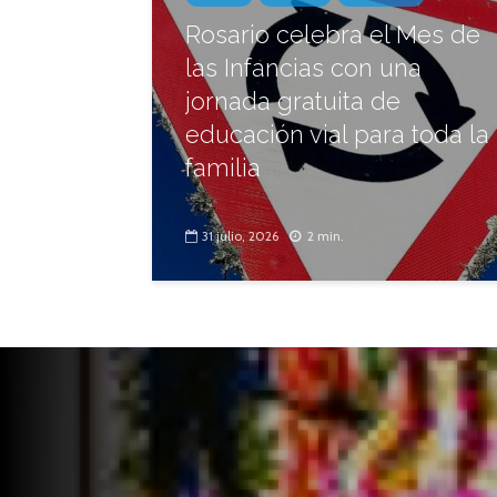
Rosario celebra el Mes de
las Infancias con una
jornada gratuita de
educación vial para toda la
familia
31 julio, 2026
2 min.