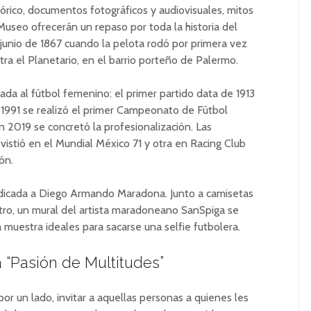
tórico, documentos fotográficos y audiovisuales, mitos
 Museo ofrecerán un repaso por toda la historia del
junio de 1867 cuando la pelota rodó por primera vez
a el Planetario, en el barrio porteño de Palermo.
cada al fútbol femenino: el primer partido data de 1913
n 1991 se realizó el primer Campeonato de Fútbol
 2019 se concretó la profesionalización. Las
istió en el Mundial México 71 y otra en Racing Club
ón.
edicada a Diego Armando Maradona. Junto a camisetas
stro, un mural del artista maradoneano SanSpiga se
 muestra ideales para sacarse una selfie futbolera.
a “Pasión de Multitudes”
por un lado, invitar a aquellas personas a quienes les