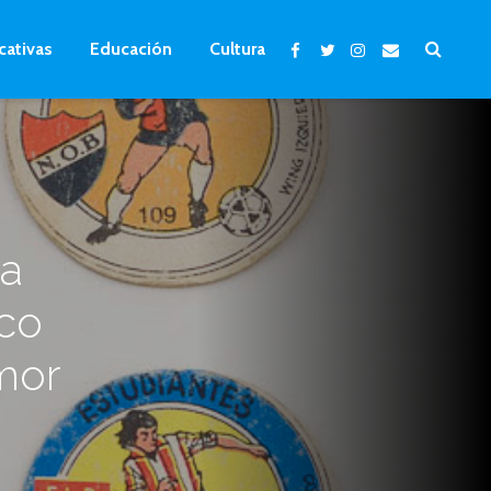
cativas
Educación
Cultura
na
ico
mor