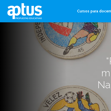
Cursos para docen
“
mu
Na