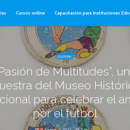
tes
Cursos online
Capacitación para Instituciones Edu
CULTURA
Pasión de Multitudes”, u
estra del Museo Histór
cional para celebrar el a
por el fútbol
21 diciembre, 2022
3 min.