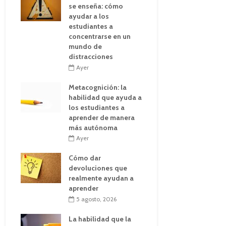
se enseña: cómo
ayudar a los
estudiantes a
concentrarse en un
mundo de
distracciones
Ayer
Metacognición: la
habilidad que ayuda a
los estudiantes a
aprender de manera
más autónoma
Ayer
Cómo dar
devoluciones que
realmente ayudan a
aprender
5 agosto, 2026
La habilidad que la