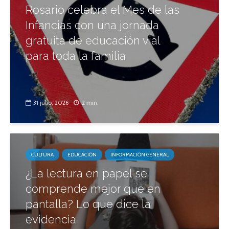
Rosario celebra el Mes de las
Infancias con una jornada
gratuita de educación vial
para toda la familia
31 julio, 2026
2 min.
CULTURA
EDUCACIÓN
INFORMACIÓN GENERAL
¿La lectura en papel se
comprende mejor que en
pantalla? Lo que dice la
evidencia