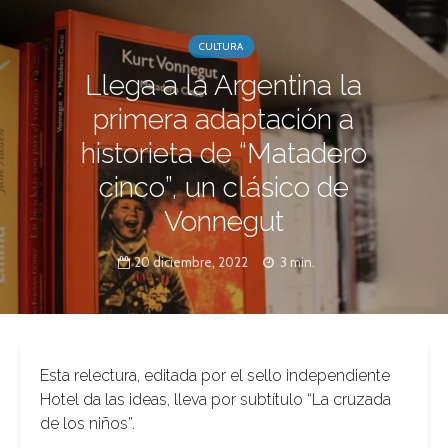
CULTURA
Llega a la Argentina la
primera adaptación a
historieta de “Matadero
cinco”, un clásico de
Vonnegut
20 diciembre, 2022
3 min.
Esta relectura, editada por el sello independiente
Hotel da las ideas, lleva por subtítulo “La cruzada
de los niños”.