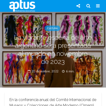
CULTURA
La vibrante escena de arte
argentino será presentada
al mundo en noviembre
de 2023
20 diciembre, 2022
6 min.
En la conferencia anual del Comité Internacional de
Museos y Colecciones de Arte Moderno (Cimam)