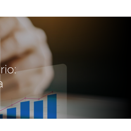
io:
a