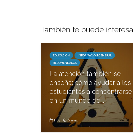
También te puede interesa
EDUCACIÓN
INFORMACIÓN GENERAL
RECOMENDADOS
La atención también se
enseña: cómo ayudar a los
estudiantes a concentrarse
en un mundo de...
Hoy
5 min.