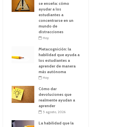
se enseña: cómo
ayudar a los
estudiantes a
concentrarse en un
mundo de
distracciones
Hoy
Metacognición: la
habilidad que ayuda a
los estudiantes a
aprender de manera
más autónoma
Hoy
Cómo dar
devoluciones que
realmente ayudan a
aprender
5 agosto, 2026
La habilidad que la