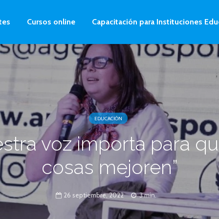
tes
Cursos online
Capacitación para Instituciones Edu
EDUCACIÓN
stra voz importa para qu
cosas mejoren”
26 septiembre, 2022
3 min.