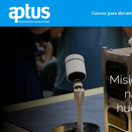
Cursos para docen
Misi
n
hu