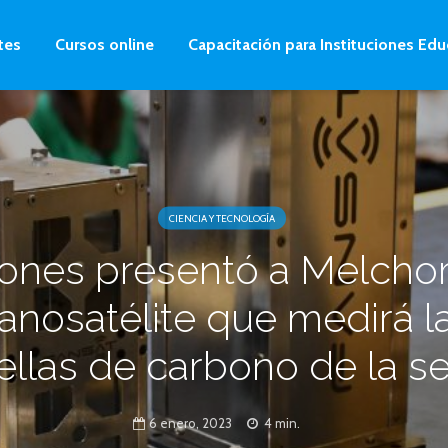
tes
Cursos online
Capacitación para Instituciones Edu
CIENCIA Y TECNOLOGÍA
ones presentó a Melchor
anosatélite que medirá l
ellas de carbono de la se
6 enero, 2023
4 min.