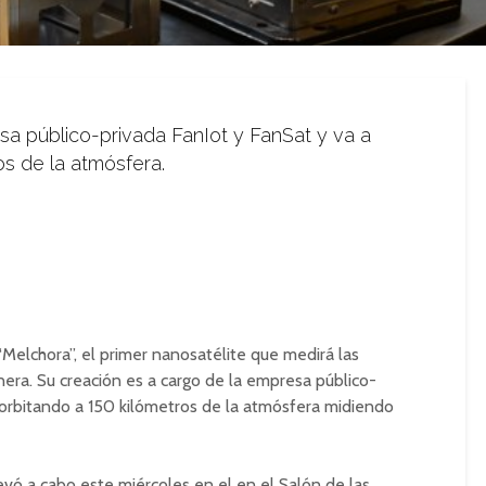
sa público-privada FanIot y FanSat y va a
os de la atmósfera.
Melchora”, el primer nanosatélite que medirá las
nera. Su creación es a cargo de la empresa público-
 orbitando a 150 kilómetros de la atmósfera midiendo
evó a cabo este miércoles en el en el Salón de las