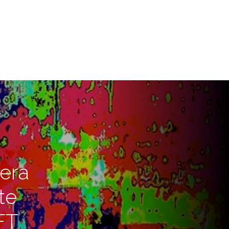
mera
te
FT