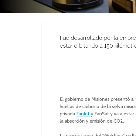
Fue desarrollado por la empre
estar orbitando a 150 kilómetr
El gobierno de Misiones presentó a “
huellas de carbono de la selva misio
privada
FanIot
y FanSat y va a estar
la absorción y emisión de CO2.
La presentación del “Melchora” se ll