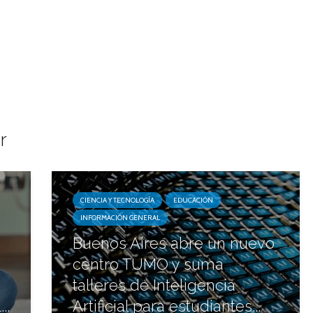
r
CIENCIA Y TECNOLOGÍA
EDUCACIÓN
INFORMACIÓN GENERAL
Buenos Aires abre un nuevo
centro TUMO y suma
talleres de Inteligencia
..
Artificial para estudiantes...