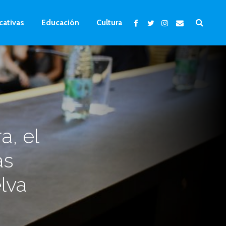
cativas
Educación
Cultura
a, el
as
lva