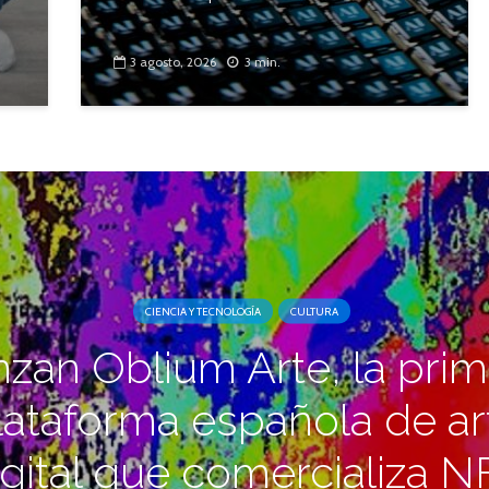
3 agosto, 2026
3 min.
CIENCIA Y TECNOLOGÍA
CULTURA
zan Oblium Arte, la pri
lataforma española de ar
igital que comercializa N