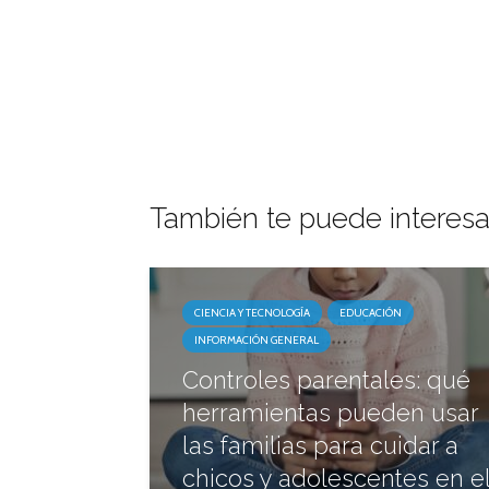
También te puede interesa
CIENCIA Y TECNOLOGÍA
EDUCACIÓN
INFORMACIÓN GENERAL
Controles parentales: qué
herramientas pueden usar
las familias para cuidar a
chicos y adolescentes en el.