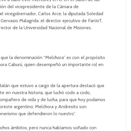
ción del vicepresidente de la Cámara de
l vicegobernador, Carlos Arce; la diputada Soledad
Gervasio Malagrida ;el director ejecutivo de FanIoT,
rrector de la Universidad Nacional de Misiones.
 que la denominación “Melchora” es con el propósito
chora Caburú, quien desempeñó un importante rol en
 Balán que estuvo a cargo de la apertura destacó que
e en nuestra historia, que luchó codo a codo,
u compañero de vida y de lucha, para que hoy podamos
oreste argentino; Melchora y Andresito son
nerismo que defendieron lo nuestro”.
chos ámbitos, pero nunca habíamos soñado con