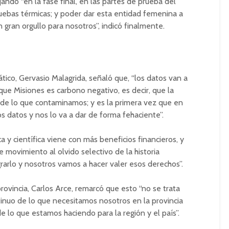
ndo “en la fase final, en las partes de prueba del
ruebas térmicas; y poder dar esta entidad femenina a
 gran orgullo para nosotros”, indicó finalmente.
tico, Gervasio Malagrida, señaló que, “los datos van a
ue Misiones es carbono negativo, es decir, que la
de lo que contaminamos; y es la primera vez que en
os datos y nos lo va a dar de forma fehaciente”.
a y científica viene con más beneficios financieros, y
 movimiento al olvido selectivo de la historia
grarlo y nosotros vamos a hacer valer esos derechos”.
rovincia, Carlos Arce, remarcó que esto “no se trata
tinuo de lo que necesitamos nosotros en la provincia
e lo que estamos haciendo para la región y el país”.