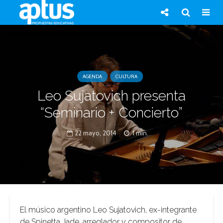
AGENDA
CULTURA
Leo Sujatovich presenta
“Seminario + Concierto”
22 mayo, 2014
1 min.
El músico argentino Leo Sujatovich, ex-integrante
de Spinetta Jade, arreglador y compositor de