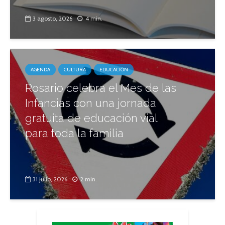
3 agosto, 2026
4 min.
AGENDA
CULTURA
EDUCACIÓN
Rosario celebra el Mes de las
Infancias con una jornada
gratuita de educación vial
para toda la familia
31 julio, 2026
2 min.