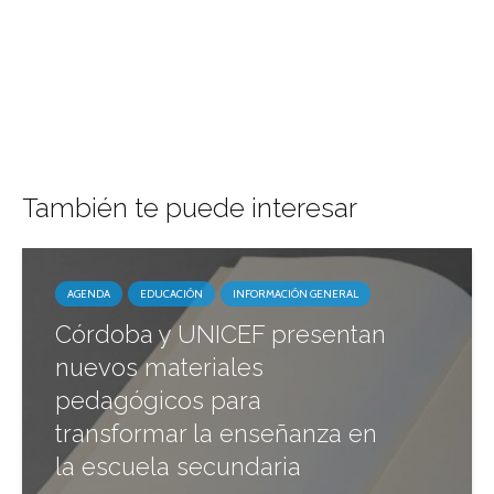
También te puede interesar
AGENDA
EDUCACIÓN
INFORMACIÓN GENERAL
Córdoba y UNICEF presentan
nuevos materiales
pedagógicos para
transformar la enseñanza en
la escuela secundaria