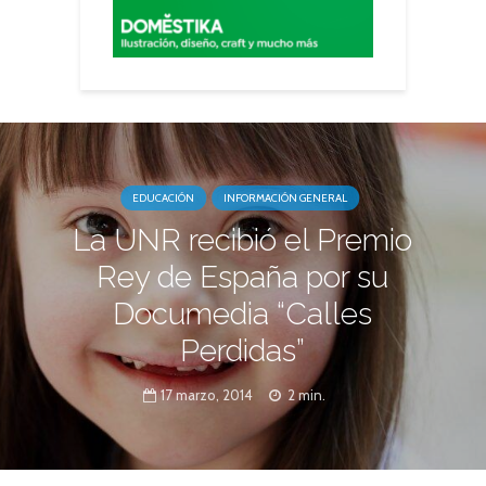
EDUCACIÓN
INFORMACIÓN GENERAL
La UNR recibió el Premio
Rey de España por su
Documedia “Calles
Perdidas”
17 marzo, 2014
2 min.