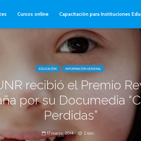
tes
Cursos online
Capacitación para Instituciones Edu
EDUCACIÓN
INFORMACIÓN GENERAL
UNR recibió el Premio Re
ña por su Documedia “C
Perdidas”
17 marzo, 2014
2 min.