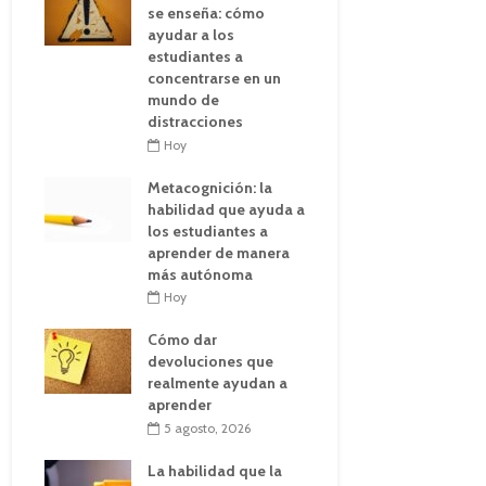
se enseña: cómo
ayudar a los
estudiantes a
concentrarse en un
mundo de
distracciones
Hoy
Metacognición: la
habilidad que ayuda a
los estudiantes a
aprender de manera
más autónoma
Hoy
Cómo dar
devoluciones que
realmente ayudan a
aprender
5 agosto, 2026
La habilidad que la