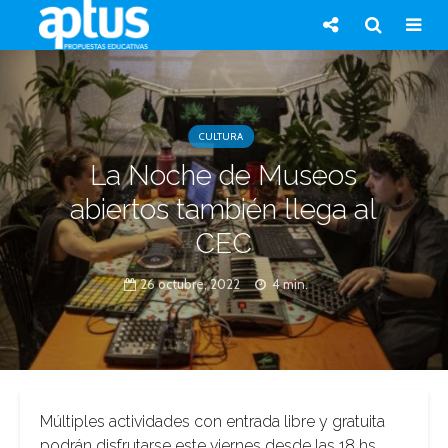
CULTURA
La Noche de Museos
abiertos también llega al
CEC
26 octubre, 2022
4 min.
Múltiples actividades con entrada libre y gratuita
podrán disfrutarse este viernes desde las 18 hs