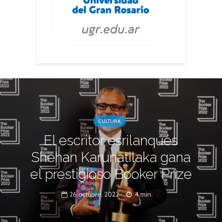
CULTURA
El escritor esrilanqués
Shehan Karunatilaka gana
el prestigioso Booker Prize
26 octubre, 2022
4 min.