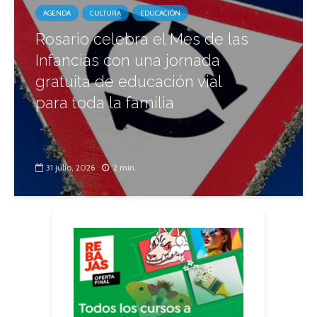
AGENDA
CULTURA
EDUCACIÓN
Rosario celebra el Mes de las
Infancias con una jornada
gratuita de educación vial
para toda la familia
31 julio, 2026
2 min.