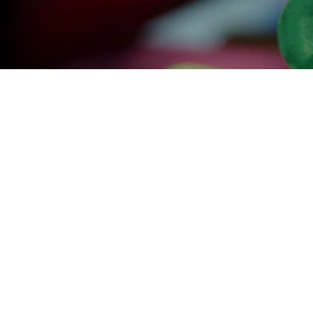
El evento se desarrollará en 
Con el eje puesto en la Educación In
La mirada en los niños y las pr