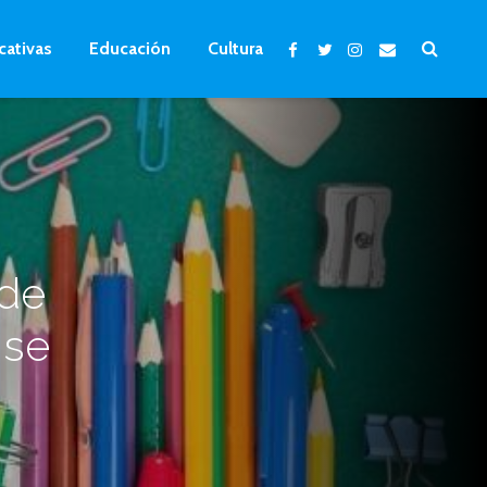
cativas
Educación
Cultura
 de
 se