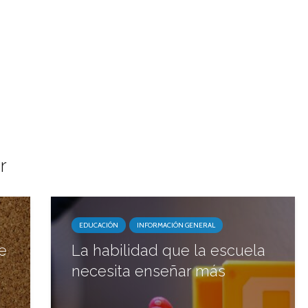
r
EDUCACIÓN
INFORMACIÓN GENERAL
e
La habilidad que la escuela
necesita enseñar más