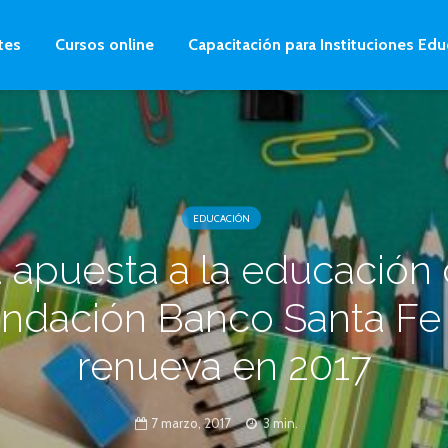
tes
Cursos online
Capacitación para Instituciones Edu
EDUCACIÓN
 apuesta a la educación
ndación Banco Santa Fe
renueva en 2017
7 marzo, 2017
3 min.