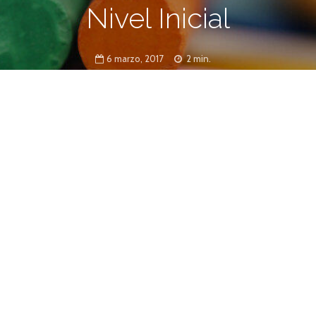
Nivel Inicial
6 marzo, 2017
2 min.
Rosario el próximo 20 de mayo de 2017
icial entre la enseñanza, el aprendizaje y el disfrute.
opuestas educativas, el 20 de mayo próximo, se