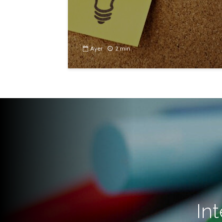
Ayer
2 min.
In