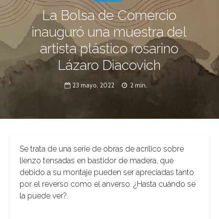
La Bolsa de Comercio
inauguró una muestra del
artista plástico rosarino
Lázaro Diacovich
23 mayo, 2022
2 min.
Se trata de una serie de obras de acrílico sobre
lienzo tensadas en bastidor de madera, que
debido a su montaje pueden ser apreciadas tanto
por el reverso como el anverso. ¿Hasta cuándo se
la puede ver?.