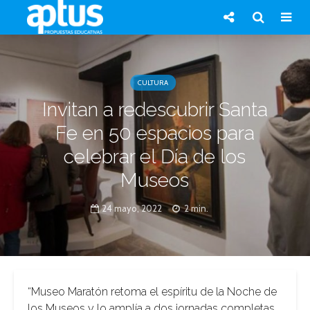
CULTURA
Invitan a redescubrir Santa
Fe en 50 espacios para
celebrar el Día de los
Museos
24 mayo, 2022
2 min.
“Museo Maratón retoma el espíritu de la Noche de
los Museos y lo amplía a dos jornadas completas