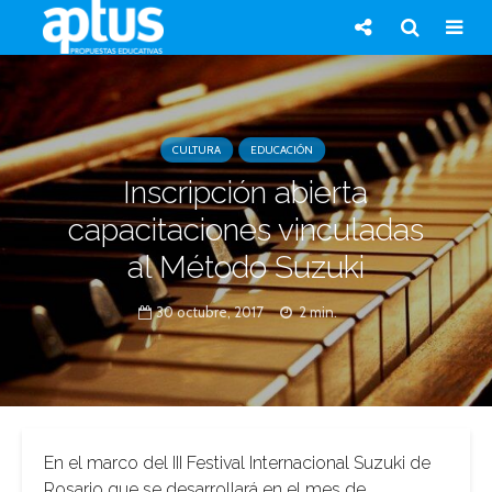
CULTURA
EDUCACIÓN
Inscripción abierta
capacitaciones vinculadas
al Método Suzuki
30 octubre, 2017
2 min.
En el marco del III Festival Internacional Suzuki de
Rosario que se desarrollará en el mes de