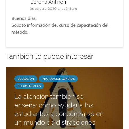
Lorena Antinori
26 octubre, 2020 a las 9:11 am
Buenos días.
Solicito información del curso de capacitación del
método.
También te puede interesar
EDUCACIÓN
INFORMACIÓN GENERAL
RECOMENDADOS
La atención también se
enseña: cómo ayudar a los
estudiantes a concentrarse en
un mundo de distracciones