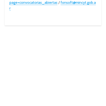
page=convocatorias_abiertas
/
fonsoft@mincyt.gob.a
r