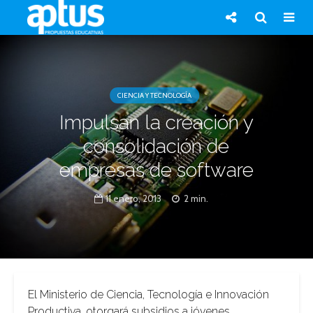
CIENCIA Y TECNOLOGÍA
Impulsan la creación y
consolidación de
empresas de software
11 enero, 2013
2 min.
El Ministerio de Ciencia, Tecnología e Innovación
Productiva, otorgará subsidios a jóvenes