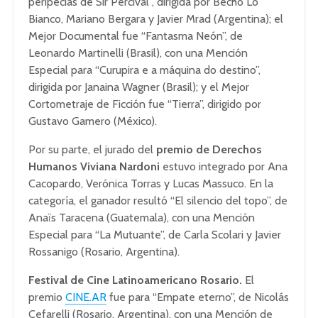
peripecias de Sir Percival”, dirigida por Becho Lo
Bianco, Mariano Bergara y Javier Mrad (Argentina); el
Mejor Documental fue “Fantasma Neón”, de
Leonardo Martinelli (Brasil), con una Mención
Especial para “Curupira e a máquina do destino”,
dirigida por Janaina Wagner (Brasil); y el Mejor
Cortometraje de Ficción fue “Tierra”, dirigido por
Gustavo Gamero (México).
Por su parte, el jurado del
premio de Derechos
Humanos Viviana Nardoni
estuvo integrado por Ana
Cacopardo, Verónica Torras y Lucas Massuco. En la
categoría, el ganador resultó “El silencio del topo”, de
Anaïs Taracena (Guatemala), con una Mención
Especial para “La Mutuante”, de Carla Scolari y Javier
Rossanigo (Rosario, Argentina).
Festival de Cine Latinoamericano Rosario.
El
premio
CINE.AR
fue para “Empate eterno”, de Nicolás
Cefarelli (Rosario, Argentina), con una Mención de