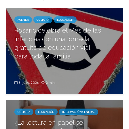
AGENDA
CULTURA
EDUCACIÓN
Rosario celebra el Mes de las
Infancias con una jornada
gratuita de educación vial
para toda la familia
31 julio, 2026
2 min.
CULTURA
EDUCACIÓN
INFORMACIÓN GENERAL
¿La lectura en papel se