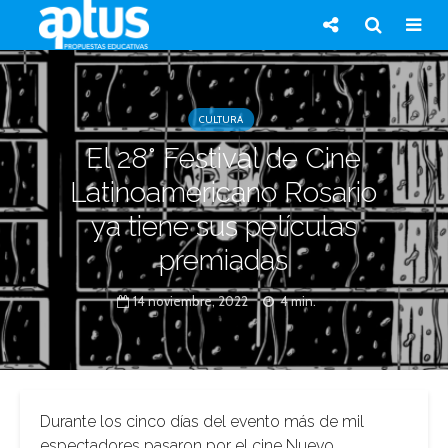
CULTURA
El 28° Festival de Cine
Latinoamericano Rosario
ya tiene sus películas
premiadas
14 noviembre, 2022
4 min.
Durante los cinco días del evento más de mil
espectadores pasaron por el cine Nuevo