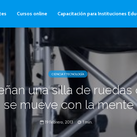
tes
Cursos online
Capacitación para Instituciones Edu
CIENCIA Y TECNOLOGÍA
eñan una silla de ruedas
se mueve con la mente
19 febrero, 2013
1 min.