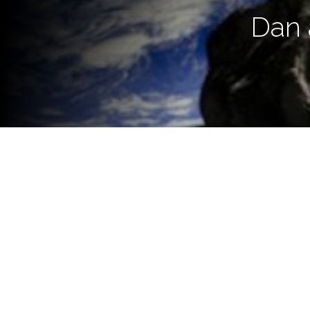
Dan 
El asteroide posee aproximad