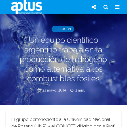
EDUCACIÓN
Un equipo científico
argentino trabaja en la
producción de hidrógeno
como alternativa a los
combustibles fósiles
23 mayo, 2014
2 min.
El grupo perteneciente a la Universidad Nacional
de Rosario (UNR) y el CONICET, dirigido por la Prof.