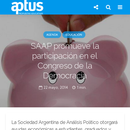
AGENDA
EDUCACIÓN
SAAP promueve la
participación en el
Congreso de la
Democracia
22 mayo, 2014
1 min.
La Sociedad Argentina de Análisis Político otorgará
ayudas económicas a estudiantes, graduados y