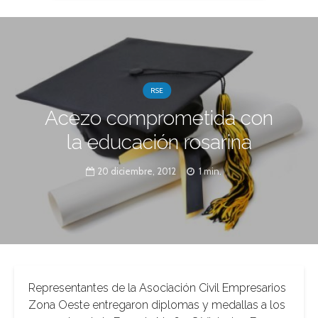
RSE
Acezo comprometida con
la educación rosarina
20 diciembre, 2012
1 min.
Representantes de la Asociación Civil Empresarios
Zona Oeste entregaron diplomas y medallas a los