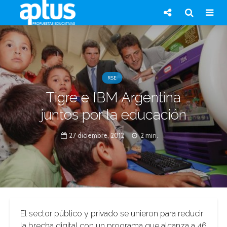
RSE
Tigre e IBM Argentina
juntos por la educación
27 diciembre, 2012
2 min.
El sector público y privado se unieron para reducir
la brecha digital con un programa que alcanza a 46