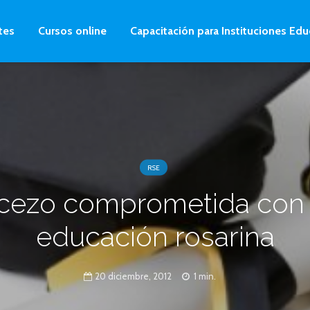
tes
Cursos online
Capacitación para Instituciones Edu
RSE
cezo comprometida con 
educación rosarina
20 diciembre, 2012
1 min.