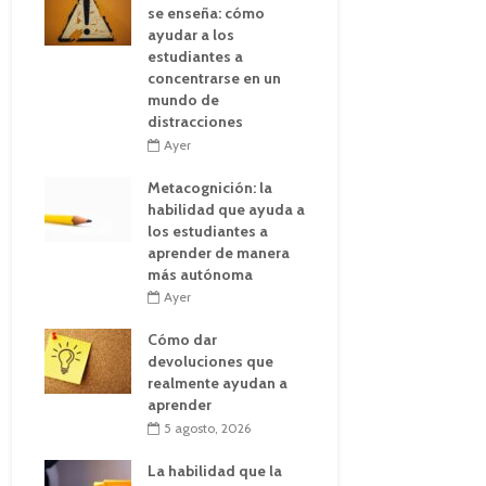
se enseña: cómo
ayudar a los
estudiantes a
concentrarse en un
mundo de
distracciones
Ayer
Metacognición: la
habilidad que ayuda a
los estudiantes a
aprender de manera
más autónoma
Ayer
Cómo dar
devoluciones que
realmente ayudan a
aprender
5 agosto, 2026
La habilidad que la