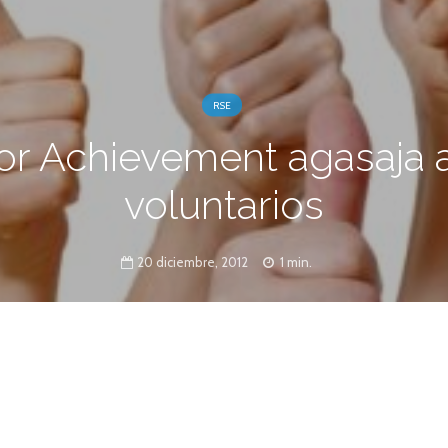
RSE
or Achievement agasaja 
voluntarios
20 diciembre, 2012
1 min.
mprometieron con la Fundación este año,