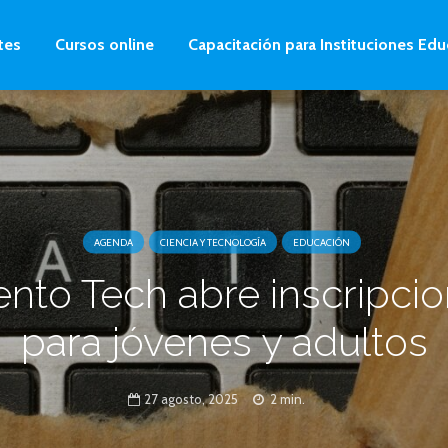
tes
Cursos online
Capacitación para Instituciones Edu
AGENDA
CIENCIA Y TECNOLOGÍA
EDUCACIÓN
ento Tech abre inscripci
para jóvenes y adultos
27 agosto, 2025
2 min.