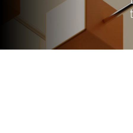
La educación atraviesa una tr
virtual, inteligencia artificial
manera de enseñar y aprender
herramientas que nunca para i
estudiantes