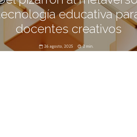
tecnología educativa par
docentes creativos
26 agosto, 2025
2 min.
ansformación sin precedentes: realidad
 y plataformas interactivas están cambiando la
. Los docentes tienen hoy más
nnovar en el aula y conectar con sus