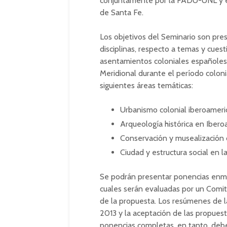
conjuntamente por la FADU-UNL y el 
de Santa Fe.
Los objetivos del Seminario son pres
disciplinas, respecto a temas y cuest
asentamientos coloniales españoles
Meridional durante el período colonia
siguientes áreas temáticas:
Urbanismo colonial iberoameri
Arqueología histórica en Ibero
Conservación y musealización d
Ciudad y estructura social en la
Se podrán presentar ponencias enmar
cuales serán evaluadas por un Comité
de la propuesta. Los resúmenes de l
2013 y la aceptación de las propuest
ponencias completas, en tanto, deb