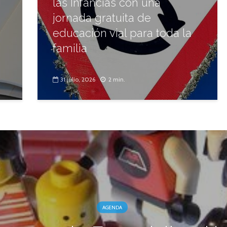
las Infancias con una
jornada gratuita de
educación vial para toda la
familia
31 julio, 2026
2 min.
AGENDA