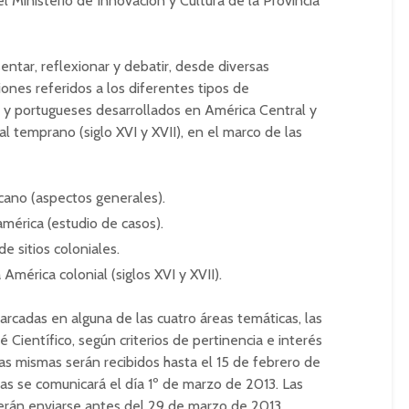
Ministerio de Innovación y Cultura de la Provincia
entar, reflexionar y debatir, desde diversas
iones referidos a los diferentes tipos de
 y portugueses desarrollados en América Central y
l temprano (siglo XVI y XVII), en el marco de las
cano (aspectos generales).
américa (estudio de casos).
e sitios coloniales.
 América colonial (siglos XVI y XVII).
cadas en alguna de las cuatro áreas temáticas, las
 Científico, según criterios de pertinencia e interés
as mismas serán recibidos hasta el 15 de febrero de
as se comunicará el día 1º de marzo de 2013. Las
erán enviarse antes del 29 de marzo de 2013.