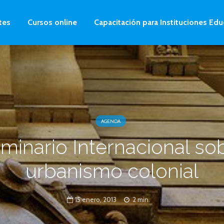
tes
Cursos online
Capacitación para Instituciones Edu
AGENDA
minario Internacional so
urbanismo colonial
15 enero, 2013
2 min.