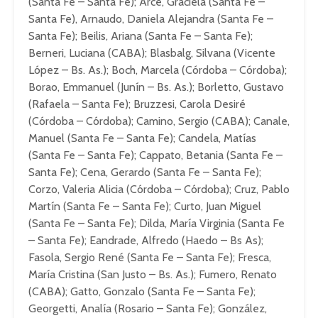
(Santa Fe – Santa Fe); Arce, Graciela (Santa Fe –
Santa Fe), Arnaudo, Daniela Alejandra (Santa Fe –
Santa Fe); Beilis, Ariana (Santa Fe – Santa Fe);
Berneri, Luciana (CABA); Blasbalg, Silvana (Vicente
López – Bs. As.); Boch, Marcela (Córdoba – Córdoba);
Borao, Emmanuel (Junín – Bs. As.); Borletto, Gustavo
(Rafaela – Santa Fe); Bruzzesi, Carola Desiré
(Córdoba – Córdoba); Camino, Sergio (CABA); Canale,
Manuel (Santa Fe – Santa Fe); Candela, Matías
(Santa Fe – Santa Fe); Cappato, Betania (Santa Fe –
Santa Fe); Cena, Gerardo (Santa Fe – Santa Fe);
Corzo, Valeria Alicia (Córdoba – Córdoba); Cruz, Pablo
Martín (Santa Fe – Santa Fe); Curto, Juan Miguel
(Santa Fe – Santa Fe); Dilda, María Virginia (Santa Fe
– Santa Fe); Eandrade, Alfredo (Haedo – Bs As);
Fasola, Sergio René (Santa Fe – Santa Fe); Fresca,
María Cristina (San Justo – Bs. As.); Fumero, Renato
(CABA); Gatto, Gonzalo (Santa Fe – Santa Fe);
Georgetti, Analía (Rosario – Santa Fe); González,