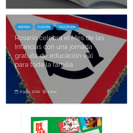
AGENDA
CULTURA
EDUCACIÓN
Rosario celebra el Mes de las
Infancias con una jornada
gratuita de educación vial
para toda la familia
31 julio, 2026
2 min.