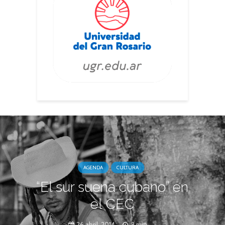
AGENDA
CULTURA
“El sur suena cubano” en
el CEC
26 abril, 2014
3 min.