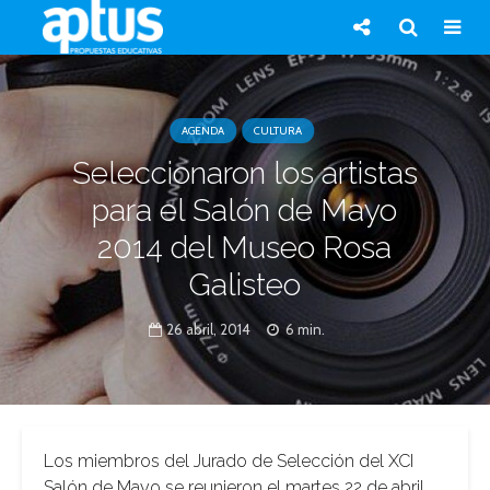
AGENDA
CULTURA
Seleccionaron los artistas
para el Salón de Mayo
2014 del Museo Rosa
Galisteo
26 abril, 2014
6 min.
Los miembros del Jurado de Selección del XCI
Salón de Mayo se reunieron el martes 22 de abril