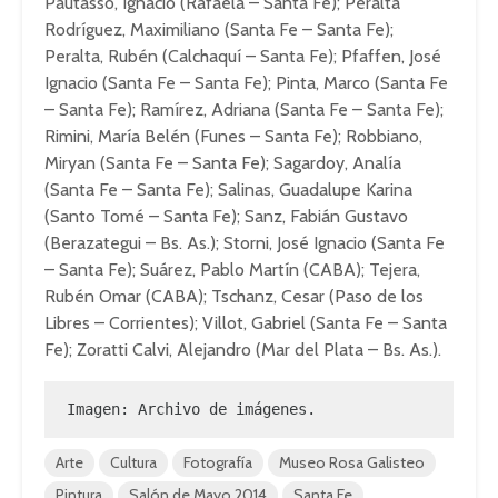
Pautasso, Ignacio (Rafaela – Santa Fe); Peralta
Rodríguez, Maximiliano (Santa Fe – Santa Fe);
Peralta, Rubén (Calchaquí – Santa Fe); Pfaffen, José
Ignacio (Santa Fe – Santa Fe); Pinta, Marco (Santa Fe
– Santa Fe); Ramírez, Adriana (Santa Fe – Santa Fe);
Rimini, María Belén (Funes – Santa Fe); Robbiano,
Miryan (Santa Fe – Santa Fe); Sagardoy, Analía
(Santa Fe – Santa Fe); Salinas, Guadalupe Karina
(Santo Tomé – Santa Fe); Sanz, Fabián Gustavo
(Berazategui – Bs. As.); Storni, José Ignacio (Santa Fe
– Santa Fe); Suárez, Pablo Martín (CABA); Tejera,
Rubén Omar (CABA); Tschanz, Cesar (Paso de los
Libres – Corrientes); Villot, Gabriel (Santa Fe – Santa
Fe); Zoratti Calvi, Alejandro (Mar del Plata – Bs. As.).
Imagen: Archivo de imágenes.
Arte
Cultura
Fotografía
Museo Rosa Galisteo
Pintura
Salón de Mayo 2014
Santa Fe