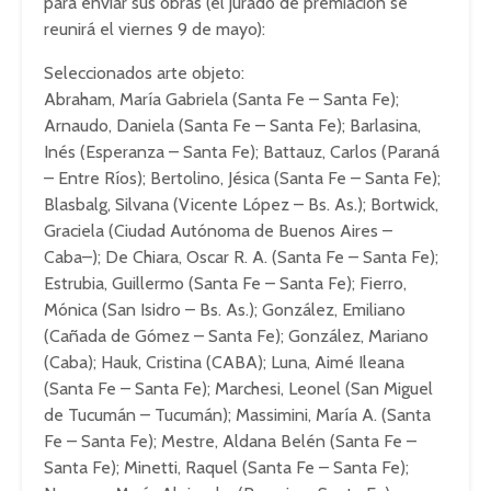
para enviar sus obras (el jurado de premiación se
reunirá el viernes 9 de mayo):
Seleccionados arte objeto:
Abraham, María Gabriela (Santa Fe – Santa Fe);
Arnaudo, Daniela (Santa Fe – Santa Fe); Barlasina,
Inés (Esperanza – Santa Fe); Battauz, Carlos (Paraná
– Entre Ríos); Bertolino, Jésica (Santa Fe – Santa Fe);
Blasbalg, Silvana (Vicente López – Bs. As.); Bortwick,
Graciela (Ciudad Autónoma de Buenos Aires –
Caba–); De Chiara, Oscar R. A. (Santa Fe – Santa Fe);
Estrubia, Guillermo (Santa Fe – Santa Fe); Fierro,
Mónica (San Isidro – Bs. As.); González, Emiliano
(Cañada de Gómez – Santa Fe); González, Mariano
(Caba); Hauk, Cristina (CABA); Luna, Aimé Ileana
(Santa Fe – Santa Fe); Marchesi, Leonel (San Miguel
de Tucumán – Tucumán); Massimini, María A. (Santa
Fe – Santa Fe); Mestre, Aldana Belén (Santa Fe –
Santa Fe); Minetti, Raquel (Santa Fe – Santa Fe);