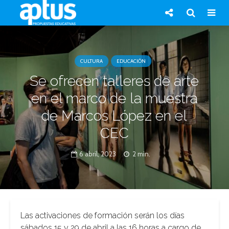
CULTURA
EDUCACIÓN
Se ofrecen talleres de arte
en el marco de la muestra
de Marcos López en el
CEC
6 abril, 2023
2 min.
Las activaciones de formación serán los días
sábados 15 y 29 de abril a las 16 horas a cargo de