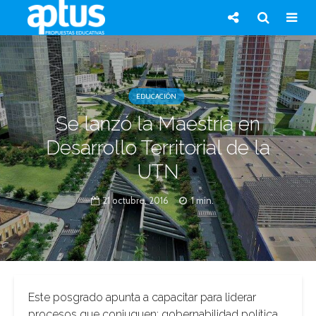
EDUCACIÓN
Se lanzó la Maestría en
Desarrollo Territorial de la
UTN
21 octubre, 2016
1 min.
Este posgrado apunta a capacitar para liderar
procesos que conjuguen: gobernabilidad política,