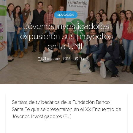
EDUCACIÓN
Jóvenes investigadores
expusieron sus proyectos
en la UNL
21 octubre, 2016
2 min.
Se trata de 17 becarios de la Fundación Banco
Santa Fe que se presentaron en el XX Encuentro de
Jóvenes Investigadores (EJI)