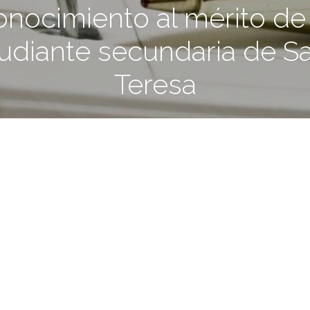
onocimiento al mérito de
udiante secundaria de S
Teresa
8 octubre, 2013
2 min.
rso literario “La Ruta del Café en Colombia”
ano.