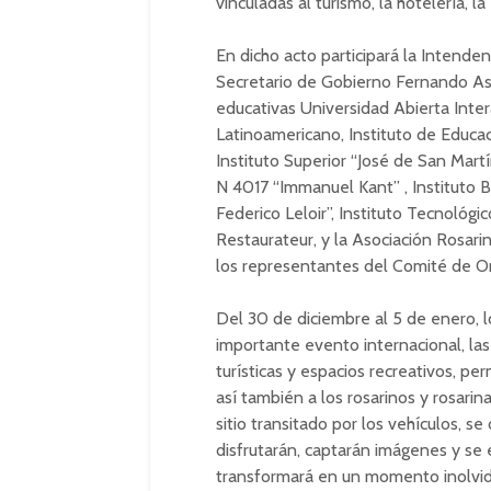
vinculadas al turismo, la hotelería, l
En dicho acto participará la Intenden
Secretario de Gobierno Fernando Ase
educativas Universidad Abierta Inte
Latinoamericano, Instituto de Educac
Instituto Superior “José de San Martí
N 4017 “Immanuel Kant” , Instituto B
Federico Leloir”, Instituto Tecnológi
Restaurateur, y la Asociación Rosar
los representantes del Comité de Or
Del 30 de diciembre al 5 de enero, l
importante evento internacional, las 
turísticas y espacios recreativos, pe
así también a los rosarinos y rosarina
sitio transitado por los vehículos, 
disfrutarán, captarán imágenes y se 
transformará en un momento inolvid