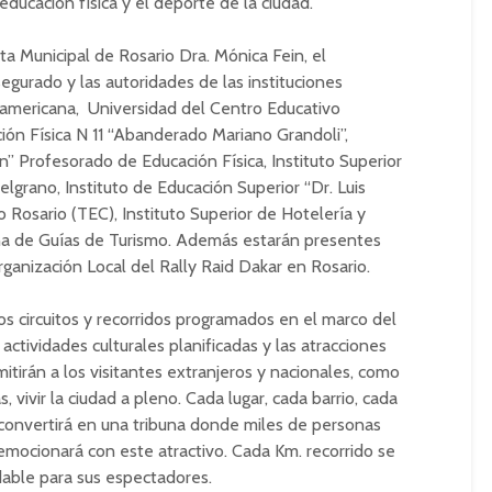
a educación física y el deporte de la ciudad.
ta Municipal de Rosario Dra. Mónica Fein, el
gurado y las autoridades de las instituciones
ramericana, Universidad del Centro Educativo
ión Física N 11 “Abanderado Mariano Grandoli”,
n” Profesorado de Educación Física, Instituto Superior
elgrano, Instituto de Educación Superior “Dr. Luis
co Rosario (TEC), Instituto Superior de Hotelería y
ina de Guías de Turismo. Además estarán presentes
ganización Local del Rally Raid Dakar en Rosario.
os circuitos y recorridos programados en el marco del
actividades culturales planificadas y las atracciones
rmitirán a los visitantes extranjeros y nacionales, como
s, vivir la ciudad a pleno. Cada lugar, cada barrio, cada
se convertirá en una tribuna donde miles de personas
emocionará con este atractivo. Cada Km. recorrido se
able para sus espectadores.