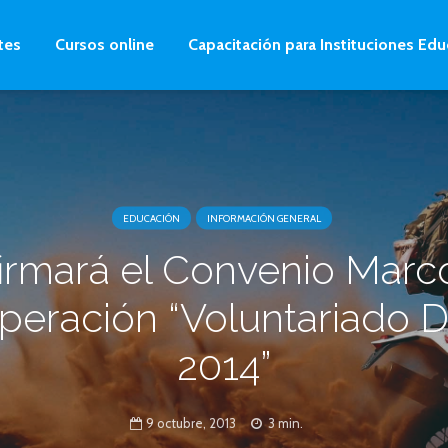
tes
Cursos online
Capacitación para Instituciones Edu
EDUCACIÓN
INFORMACIÓN GENERAL
firmará el Convenio Marc
eración “Voluntariado 
2014”
9 octubre, 2013
3 min.