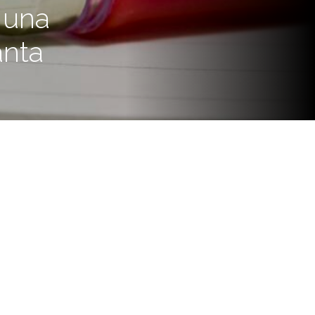
 una
anta