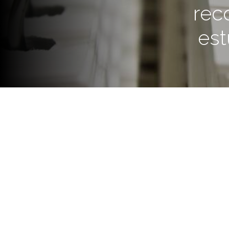
rec
est
Abril Castagnola ganó el concu
y viajó a ese país latinoameric