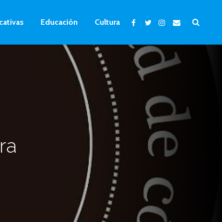
cativas
Educación
Cultura
ra
”