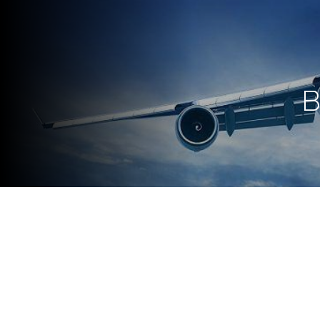
B
El Ministerio de Relaciones Ex
argentinos e italianos reside
deseen realizar investigaciones