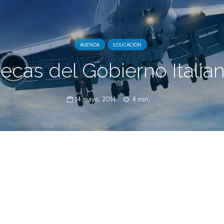
AGENDA
EDUCACIÓN
ecas del Gobierno Italia
14 mayo, 2014
4 min.
teriores Italiano otorga becas a ciudadanos
ntes -en forma permanente en Argentina- que
 en Italia.