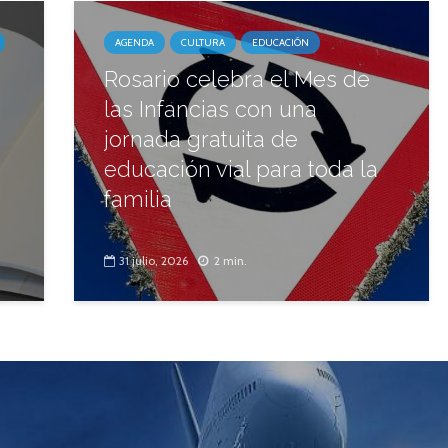
AGENDA
CULTURA
EDUCACIÓN
Rosario celebra el Mes de
las Infancias con una
jornada gratuita de
educación vial para toda la
familia
31 julio, 2026
2 min.