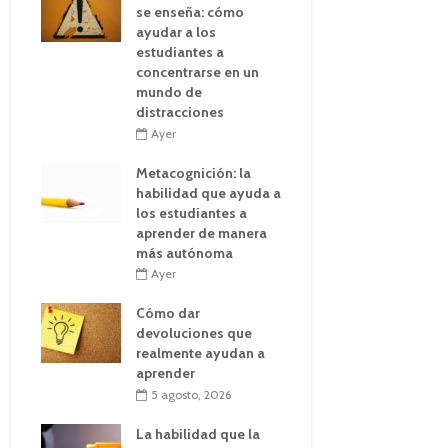
se enseña: cómo
ayudar a los
estudiantes a
concentrarse en un
mundo de
distracciones
Ayer
Metacognición: la
habilidad que ayuda a
los estudiantes a
aprender de manera
más autónoma
Ayer
Cómo dar
devoluciones que
realmente ayudan a
aprender
5 agosto, 2026
La habilidad que la