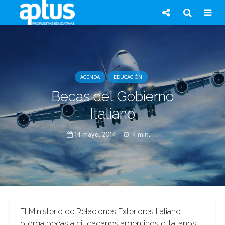
AGENDA
EDUCACIÓN
Becas del Gobierno
Italiano
14 mayo, 2014
4 min.
El Ministerio de Relaciones Exteriores Italiano
otorga becas a ciudadanos argentinos e italianos