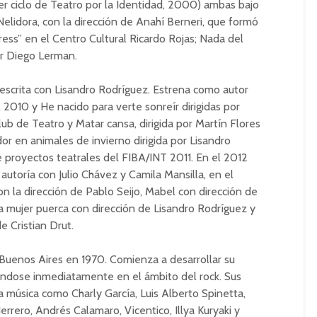
er ciclo de Teatro por la Identidad, 2000) ambas bajo
Nelidora, con la dirección de Anahí Berneri, que formó
ess” en el Centro Cultural Ricardo Rojas; Nada del
or Diego Lerman.
escrita con Lisandro Rodríguez. Estrena como autor
l 2010 y He nacido para verte sonreír dirigidas por
ub de Teatro y Matar cansa, dirigida por Martín Flores
or en animales de invierno dirigida por Lisandro
 proyectos teatrales del FIBA/INT 2011. En el 2012
utoría con Julio Chávez y Camila Mansilla, en el
n la dirección de Pablo Seijo, Mabel con dirección de
a mujer puerca con dirección de Lisandro Rodríguez y
e Cristian Drut.
n Buenos Aires en 1970. Comienza a desarrollar su
ándose inmediatamente en el ámbito del rock. Sus
la música como Charly García, Luis Alberto Spinetta,
errero, Andrés Calamaro, Vicentico, Illya Kuryaki y