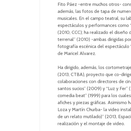
Fito Páez -entre muchos otros- cons
además, las fotos de tapa de numer
musicales. En el campo teatral, su la
espectáculos y performances como “R
(2010, CCC); ha realizado el diseño 
terrenal” (2010) -ambas dirigidas por
fotografía escénica del espectáculo
de Maricel Alvarez.
Ha dirigido, además, los cortometraj
(2013, CTBA), proyecto que co-dirig
colaboraciones con directores de cin
santos sucios” (2009) y “Luz y Fer” 
comedia beat” (1999) para los cuales 
afiches y piezas gráficas. Asimismo 
Loza y Martín Churba- la video insta
de un relato mutilado)” (2013, Espa
realización y el montaje de video.