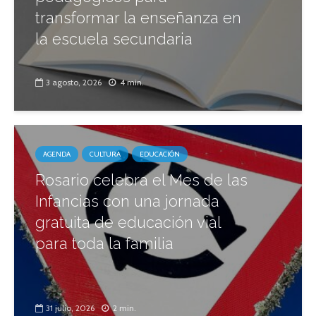
transformar la enseñanza en
la escuela secundaria
3 agosto, 2026
4 min.
AGENDA
CULTURA
EDUCACIÓN
Rosario celebra el Mes de las
Infancias con una jornada
gratuita de educación vial
para toda la familia
31 julio, 2026
2 min.