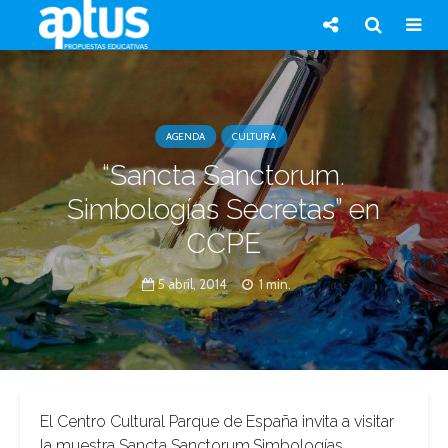
AGENDA
CULTURA
“Sancta Sanctorum.
Simbologías Secretas” en
CCPE
5 abril, 2014
1 min.
El Centro Cultural Parque de España invita a visitar
la muestra Sancta Sanctorum.Simbologías