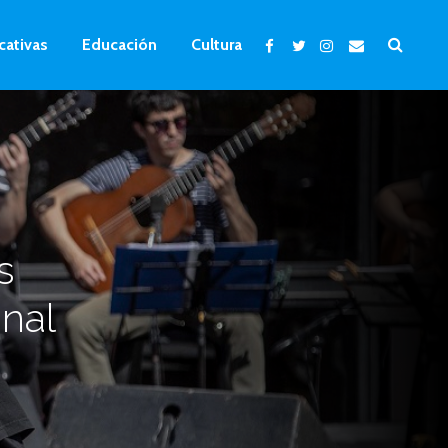
cativas
Educación
Cultura
s
nal