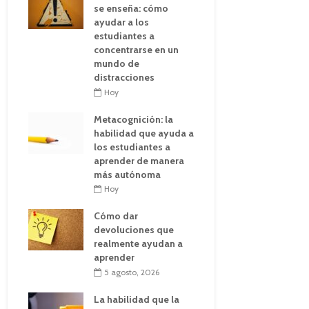
se enseña: cómo
ayudar a los
estudiantes a
concentrarse en un
mundo de
distracciones
Hoy
Metacognición: la
habilidad que ayuda a
los estudiantes a
aprender de manera
más autónoma
Hoy
Cómo dar
devoluciones que
realmente ayudan a
aprender
5 agosto, 2026
La habilidad que la