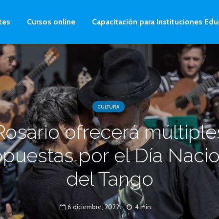
tes
Cursos online
Capacitación para Instituciones Edu
CULTURA
Rosario ofrecerá múltiple
puestas por el Día Nacio
del Tango
6 diciembre, 2022
4 min.