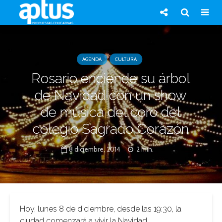
AGENDA
CULTURA
Rosario enciende su árbol
de Navidad con un show
de música del coro del
colegio Sagrado Corazón
8 diciembre, 2014
2 min.
Hoy, lunes 8 de diciembre, desde las 19:30, la
ciudad comenzará a vivir la Navidad