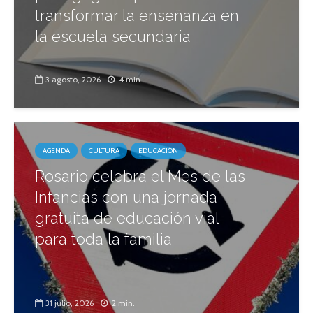
transformar la enseñanza en
la escuela secundaria
3 agosto, 2026
4 min.
AGENDA
CULTURA
EDUCACIÓN
Rosario celebra el Mes de las
Infancias con una jornada
gratuita de educación vial
para toda la familia
31 julio, 2026
2 min.