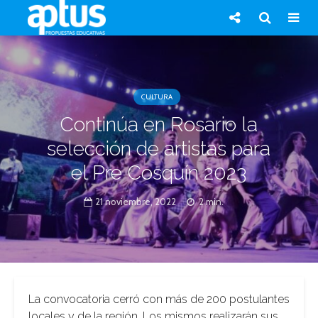
CULTURA
Continúa en Rosario la
selección de artistas para
el Pre Cosquín 2023
21 noviembre, 2022
2 min.
La convocatoria cerró con más de 200 postulantes
locales y de la región. Los mismos realizarán sus