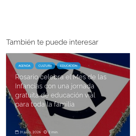
También te puede interesar
AGENDA
CULTURA
EDUCACIÓN
Rosario celebra el Mes de las
Infancias con una jornada
gratuita de educación vial
para toda la familia
31 julio, 2026
2 min.