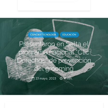
CIENCIA Y TECNOLOGÍA
EDUCACIÓN
Presentaron en Salta el
programa nacional “Clic
Derechos” de prevención
del grooming
23 mayo, 2023
4 min.