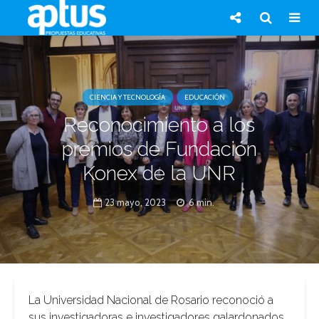
CIENCIA Y TECNOLOGÍA
EDUCACIÓN
Reconocimiento a los
premios de Fundación
Konex de la UNR
23 mayo, 2023
6 min.
La Universidad Nacional de Rosario reconoció a
sus investigadoras e investigadores galardonados