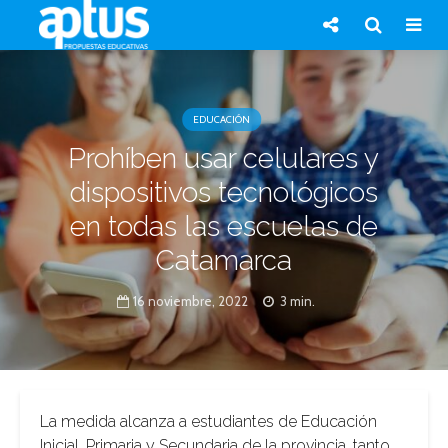
EDUCACIÓN
Prohíben usar celulares y
dispositivos tecnológicos
en todas las escuelas de
Catamarca
16 noviembre, 2022
3 min.
La medida alcanza a estudiantes de Educación
Inicial, Primaria y Secundaria de la provincia, tanto