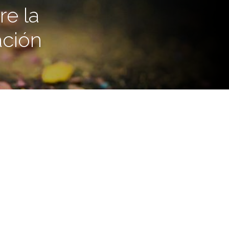
re la
ación