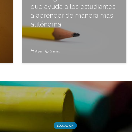
que ayuda a los estudiantes
a aprender de manera más
autónoma
Ayer
5 min.
EDUCACIÓN