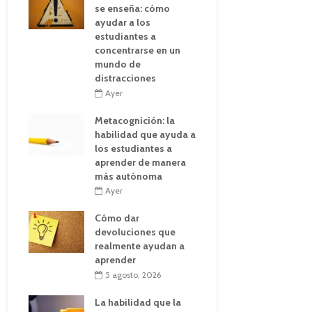
se enseña: cómo
ayudar a los
estudiantes a
concentrarse en un
mundo de
distracciones
Ayer
Metacognición: la
habilidad que ayuda a
los estudiantes a
aprender de manera
más autónoma
Ayer
Cómo dar
devoluciones que
realmente ayudan a
aprender
5 agosto, 2026
La habilidad que la