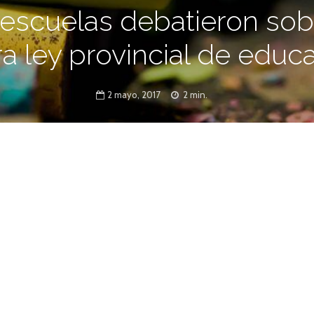
escuelas debatieron sob
ra ley provincial de educ
2 mayo, 2017
2 min.
 todas las modalidades y niveles, los
las 9 regiones educativas se realizaron
cos