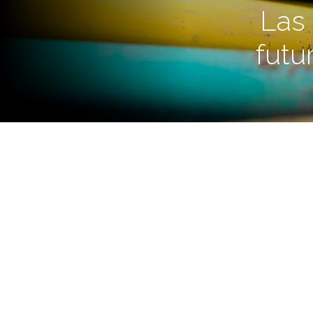
Las 
futu
Ya discutieron los docentes de
estudiantes y las familias. En 
actividades en espacios públi