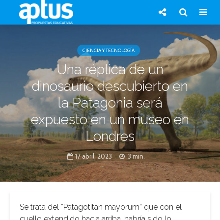
CIENCIA Y TECNOLOGÍA
Una réplica de un
dinosaurio descubierto en
la Patagonia será
expuesto en un museo en
Londres
17 abril, 2023
3 min.
Se trata del “Patagotitan mayorum” que con el
cuello extendido hacia arriba, habría sido lo