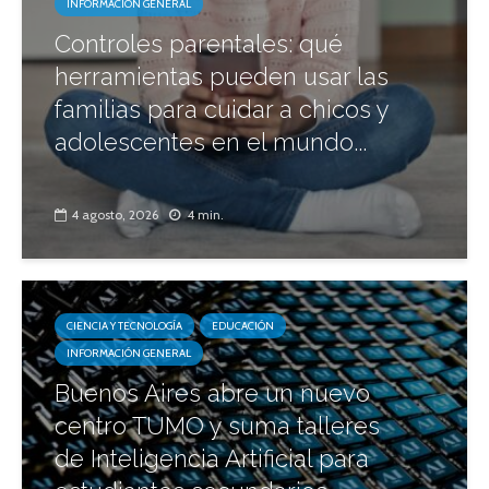
INFORMACIÓN GENERAL
Controles parentales: qué
herramientas pueden usar las
familias para cuidar a chicos y
adolescentes en el mundo...
4 agosto, 2026
4 min.
CIENCIA Y TECNOLOGÍA
EDUCACIÓN
INFORMACIÓN GENERAL
Buenos Aires abre un nuevo
centro TUMO y suma talleres
de Inteligencia Artificial para