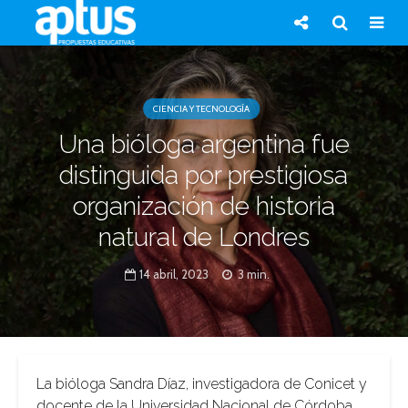
CIENCIA Y TECNOLOGÍA
Una bióloga argentina fue
distinguida por prestigiosa
organización de historia
natural de Londres
14 abril, 2023
3 min.
La bióloga Sandra Díaz, investigadora de Conicet y
docente de la Universidad Nacional de Córdoba