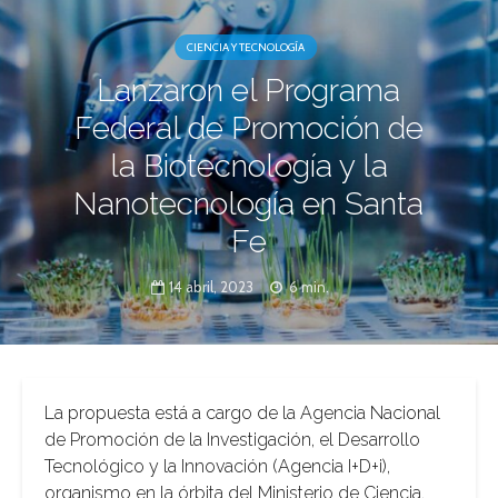
CIENCIA Y TECNOLOGÍA
Lanzaron el Programa
Federal de Promoción de
la Biotecnología y la
Nanotecnología en Santa
Fe
14 abril, 2023
6 min.
La propuesta está a cargo de la Agencia Nacional
de Promoción de la Investigación, el Desarrollo
Tecnológico y la Innovación (Agencia I+D+i),
organismo en la órbita del Ministerio de Ciencia,