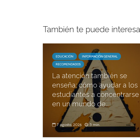
También te puede interesa
EDUCACIÓN
INFORMACIÓN GENERAL
RECOMENDADOS
La atención también se
enseña: cómo ayudar a los
estudiantes a concentrarse
en un mundo de...
7 agosto, 2026
5 min.