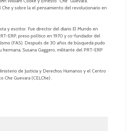
 John William Cooke y Ernesto “Che” Guevara.
l Che y sobre la el pensamiento del revolucionario en
a y escritor. Fue director del diario El Mundo en
 PRT-ERP, preso político en 1970 y co-fundador del
cialismo (FAS). Después de 30 años de búsqueda pudo
su hermana, Susana Gaggero, militante del PRT-ERP
Ministerio de Justicia y Derechos Humanos y el Centro
to Che Guevara (CELChe) .