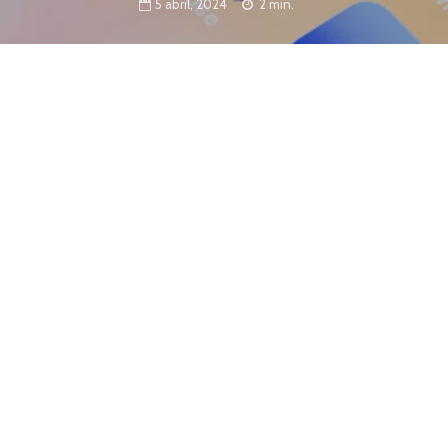
5 abril, 2024
2 min.
buscará desarrollar habilidades de gestión
te plataformas digitales
del Nordeste), llega un nuevo curso gratuito sobre
unidad. Esta iniciativa es una capacitación totalmente
ediante la plataforma MOOC de la casa de altos