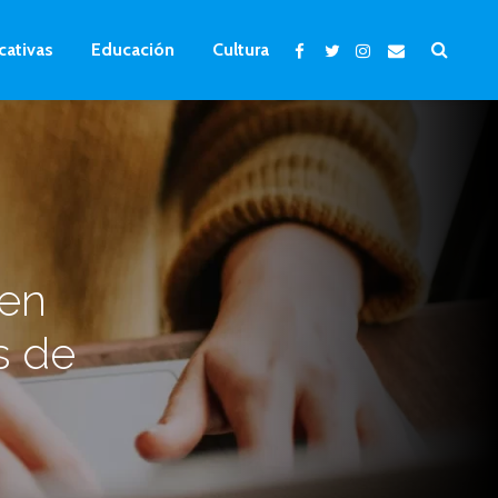
cativas
Educación
Cultura
 en
s de