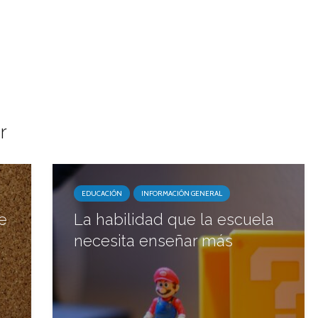
r
EDUCACIÓN
INFORMACIÓN GENERAL
e
La habilidad que la escuela
necesita enseñar más