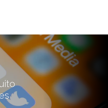
uito
les