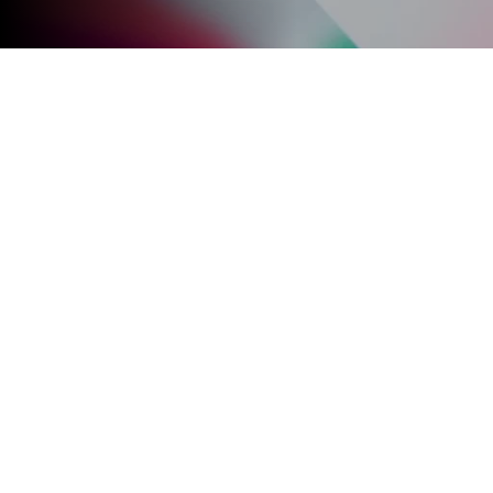
Este curso de redes sociales 
de comunidades en las diferen
De la mano de la UNNE (Universidad 
redes sociales abierto a toda la com
gratuita y será de cursado virtual m