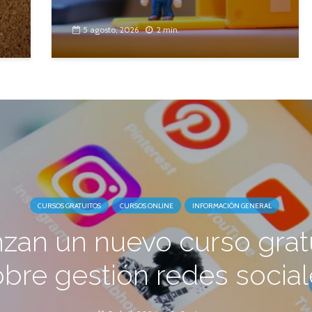
5 agosto, 2026
2 min.
CURSOS GRATUITOS
CURSOS ONLINE
INFORMACIÓN GENERAL
zan un nuevo curso grat
bre gestión redes socia