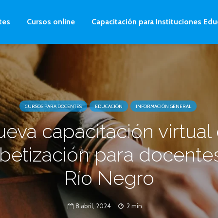
tes
Cursos online
Capacitación para Instituciones Edu
CURSOS PARA DOCENTES
EDUCACIÓN
INFORMACIÓN GENERAL
eva capacitación virtual
abetización para docente
Río Negro
8 abril, 2024
2 min.