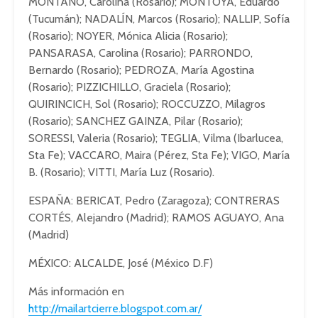
MONTANO, Carolina (Rosario); MONTOYA, Eduardo
(Tucumán); NADALÍN, Marcos (Rosario); NALLIP, Sofía
(Rosario); NOYER, Mónica Alicia (Rosario);
PANSARASA, Carolina (Rosario); PARRONDO,
Bernardo (Rosario); PEDROZA, María Agostina
(Rosario); PIZZICHILLO, Graciela (Rosario);
QUIRINCICH, Sol (Rosario); ROCCUZZO, Milagros
(Rosario); SANCHEZ GAINZA, Pilar (Rosario);
SORESSI, Valeria (Rosario); TEGLIA, Vilma (Ibarlucea,
Sta Fe); VACCARO, Maira (Pérez, Sta Fe); VIGO, María
B. (Rosario); VITTI, María Luz (Rosario).
ESPAÑA: BERICAT, Pedro (Zaragoza); CONTRERAS
CORTÉS, Alejandro (Madrid); RAMOS AGUAYO, Ana
(Madrid)
MÉXICO: ALCALDE, José (México D.F)
Más información en
http://mailartcierre.blogspot.com.ar/