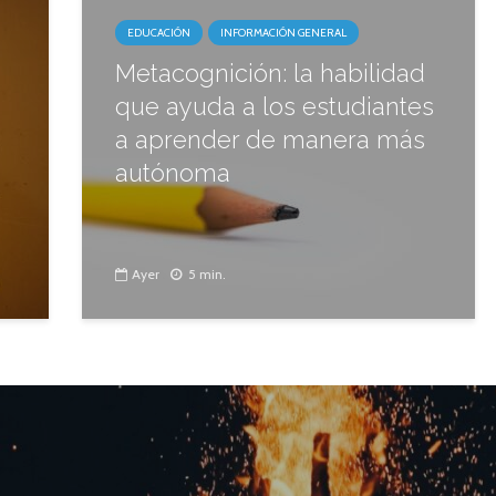
EDUCACIÓN
INFORMACIÓN GENERAL
Metacognición: la habilidad
que ayuda a los estudiantes
a aprender de manera más
autónoma
Ayer
5 min.