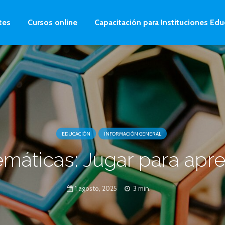
tes
Cursos online
Capacitación para Instituciones Edu
EDUCACIÓN
INFORMACIÓN GENERAL
máticas: Jugar para apr
1 agosto, 2025
3 min.