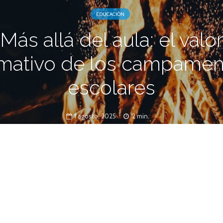
EDUCACIÓN
Más allá del aula: el valo
rmativo de los campamen
escolares
1 agosto, 2025
2 min.
o son solo experiencias memorables: son
on un altísimo valor formativo, donde se
ilmente se enseñan en el aula