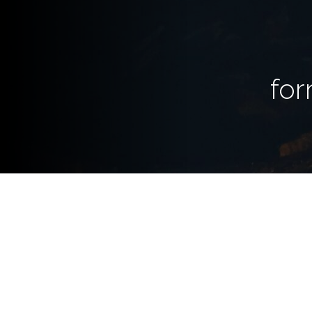
fo
Los campamentos escolares n
también espacios educativos c
trabajan habilidades que difíc