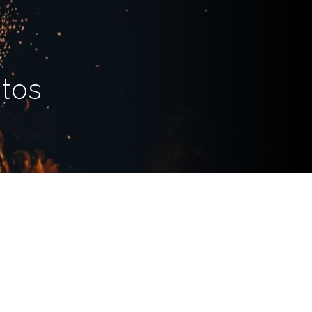
r
tos