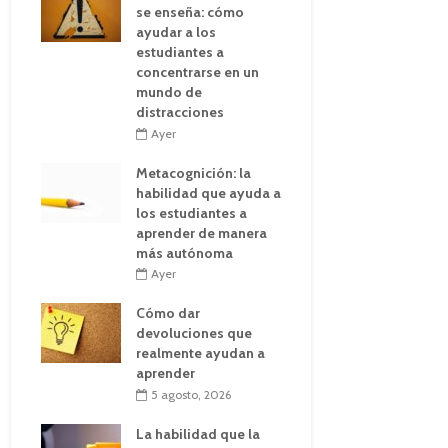
se enseña: cómo
ayudar a los
estudiantes a
concentrarse en un
mundo de
distracciones
Ayer
Metacognición: la
habilidad que ayuda a
los estudiantes a
aprender de manera
más autónoma
Ayer
Cómo dar
devoluciones que
realmente ayudan a
aprender
5 agosto, 2026
La habilidad que la