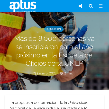
EDUCACIÓN
Más de 8.000 personas ya
se inscribieron para el año
próximo en la Escuela de
Oficios de la UNLP
2 enero, 2023
2 min.
La propuesta de formación de la Universidad
Nacional de La Plata incluye una oferta de 10