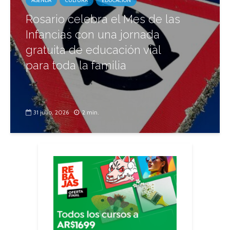
AGENDA
CULTURA
EDUCACIÓN
Rosario celebra el Mes de las
Infancias con una jornada
gratuita de educación vial
para toda la familia
31 julio, 2026
2 min.