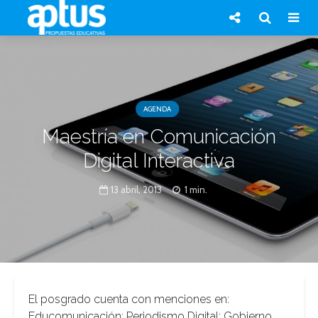
AGENDA
Maestría en Comunicación
Digital Interactiva
13 abril, 2013
1 min.
El posgrado cuenta con menciones en:
Educomunicación; Periodismo Digital; Gobierno