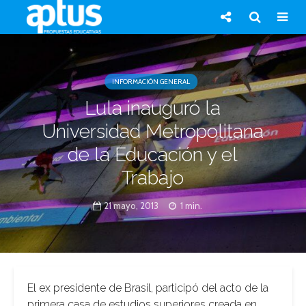
INFORMACIÓN GENERAL
Lula inauguró la
Universidad Metropolitana
de la Educación y el
Trabajo
21 mayo, 2013
1 min.
El ex presidente de Brasil, participó del acto de la
primera casa de estudios superiores creada en