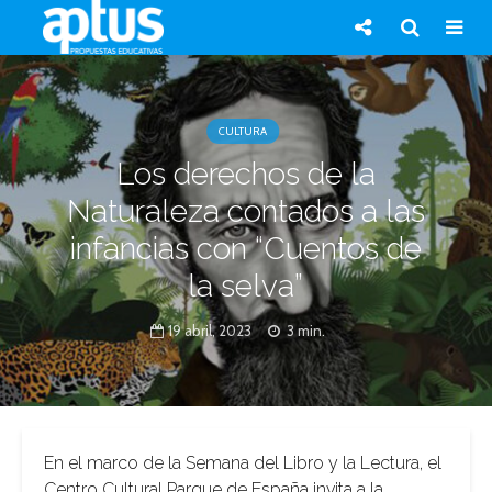
CULTURA
Los derechos de la
Naturaleza contados a las
infancias con “Cuentos de
la selva”
19 abril, 2023
3 min.
En el marco de la Semana del Libro y la Lectura, el
Centro Cultural Parque de España invita a la