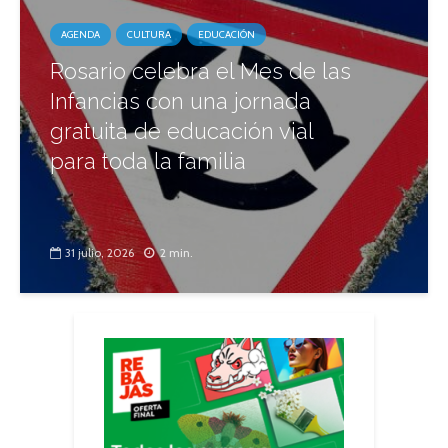
AGENDA
CULTURA
EDUCACIÓN
Rosario celebra el Mes de las
Infancias con una jornada
gratuita de educación vial
para toda la familia
31 julio, 2026
2 min.