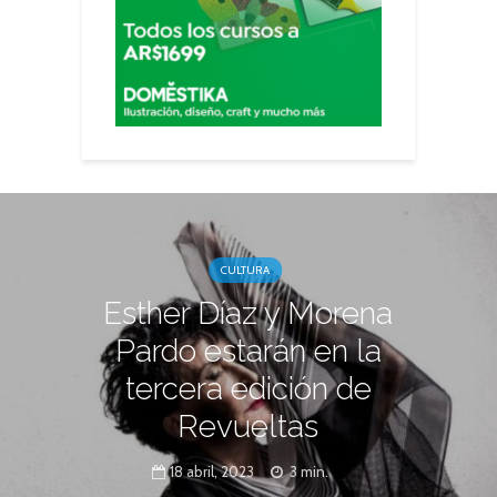
CULTURA
Esther Díaz y Morena
Pardo estarán en la
tercera edición de
Revueltas
18 abril, 2023
3 min.