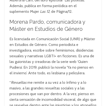
Albertina Carri, del libro epistolar ‘Las posesas’.
Además, publica en forma periódica en el
suplemento Mujer
Las 12
, de Página/12.
Morena Pardo, comunicadora y
Máster en Estudios de Género
Es licenciada en Comunicación Social (UNR) y Máster
en Estudios de Género. Como periodista e
investigadora, escribe sobre feminismos, disidencias
sexuales y narrativas LGBTI+ en ficciones. Es una de
las guionistas y creadoras de la serie web ‘Quien
Pudiera’. En 2019, publicó la novela ‘Ya no pienso en
el invierno’. Ante todo, es lesbiana y peliculera.
“
Revueltas
me remite a su vez a lo ínfimo y a lo
masivo, a las grandes revueltas sociales y a las
procesiones que van por dentro. A la vez, pienso en
cierta sensación de incomodidad visceral, de algo que
se revuelve dentro ante las injusticias y los atropellos