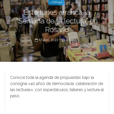
CULTURA
Este lunes arranca la
“Semana de la lectura” en
Rosario
17 abril, 2023
6 min.
Conocé toda la agenda de propuestas bajo la
consigna «40 años de democracia: celebración de
las lecturas», con espectáculos, talleres y lectura al
paso.