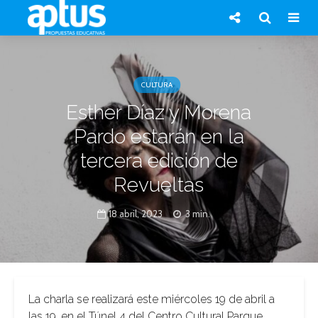
CULTURA
Esther Díaz y Morena
Pardo estarán en la
tercera edición de
Revueltas
18 abril, 2023
3 min.
La charla se realizará este miércoles 19 de abril a
las 19, en el Túnel 4 del Centro Cultural Parque